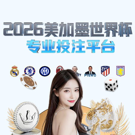
美加墨世界杯
美加墨世界杯
高清直播
与
实时数据追踪
美加墨世界杯(官方中文网站)是您观看2026世界杯
的首选平台。我们提供超高清1080p直播、毫秒级
实时比分、深度球员数据分析及球迷互动社区，让
您从小组赛到决赛，不错过任何精彩瞬间。
立即体验
查看赛程