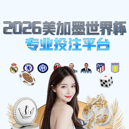
美加墨世界杯
美加墨世界杯
高清直播
与
实时数据追踪
美加墨世界杯(官方中文网站)是您观看2026世界杯
的首选平台。我们提供超高清1080p直播、毫秒级
实时比分、深度球员数据分析及球迷互动社区，让
您从小组赛到决赛，不错过任何精彩瞬间。
立即体验
查看赛程